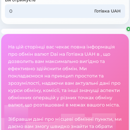
Готівка UAH
На цій сторінці вас чекає повна інформація
про обмін валют Dai на Готівка UAH в , що
дозволить вам максимально вигідно та
ефективно здійснити обмін. Ми
покладаємося на принцип простоти та
зрозумілості, надаючи вам актуальні дані про
курси обміну, комісії, та інші значущі аспекти
обмінних операцій у різних точках обміну
валют, що розташовані в межах вашого міста.
Зібравши дані про місцеві обмінні пункти, ми
даємо вам змогу швидко знайти та обрати