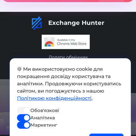
Exchange Hunter
Додати обмінник
Мапа сайту
🍪 Ми використовуємо cookie для
покращення досвіду користувача та
Press kit
аналітики. Продовжуючи користуватись
Умови використання
сайтом, ви погоджуєтесь з нашою
Політикою конфіденційності
.
Політика конфіденційності
Обов'язкові
СОЦ. МЕРЕЖІ
Аналітика
Маркетинг