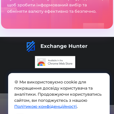
щоб зробити інформований вибір та
обміняти валюту ефективно та безпечно.
Exchange Hunter
Додати обмінник
🍪 Ми використовуємо cookie для
Мапа сайту
покращення досвіду користувача та
Press kit
аналітики. Продовжуючи користуватись
сайтом, ви погоджуєтесь з нашою
Умови використання
Політикою конфіденційності
.
Політика конфіденційності