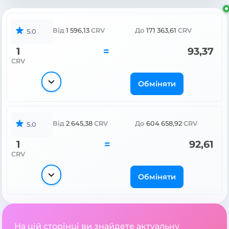
Від
1 596,13
CRV
До
171 363,61
CRV
5.0
1
=
93,37
CRV
Обміняти
Від
2 645,38
CRV
До
604 658,92
CRV
5.0
1
=
92,61
CRV
Обміняти
На цій сторінці ви знайдете актуальну