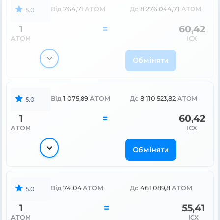
Від
764,71
ATOM
До
8 276 044,71
ATOM
5.0
1
=
60,42
ATOM
ICX
Обміняти
Від
1 075,89
ATOM
До
8 110 523,82
ATOM
5.0
1
=
60,42
ATOM
ICX
Обміняти
Від
74,04
ATOM
До
461 089,8
ATOM
5.0
1
=
55,41
ATOM
ICX