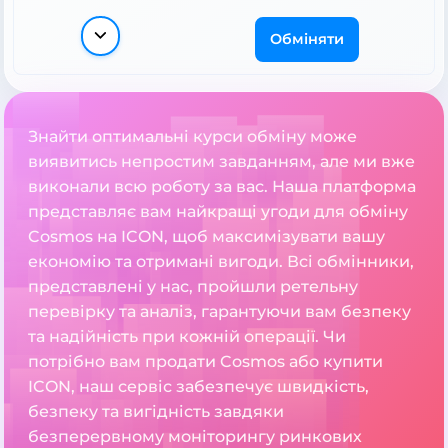
Обміняти
Знайти оптимальні курси обміну може
виявитись непростим завданням, але ми вже
виконали всю роботу за вас. Наша платформа
представляє вам найкращі угоди для обміну
Cosmos на ICON, щоб максимізувати вашу
економію та отримані вигоди. Всі обмінники,
представлені у нас, пройшли ретельну
перевірку та аналіз, гарантуючи вам безпеку
та надійність при кожній операції. Чи
потрібно вам продати Cosmos або купити
ICON, наш сервіс забезпечує швидкість,
безпеку та вигідність завдяки
безперервному моніторингу ринкових