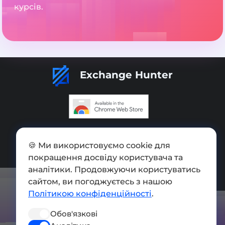
курсів.
Exchange Hunter
Додати обмінник
🍪 Ми використовуємо cookie для
Мапа сайту
покращення досвіду користувача та
Press kit
аналітики. Продовжуючи користуватись
сайтом, ви погоджуєтесь з нашою
Умови використання
Політикою конфіденційності
.
Політика конфіденційності
Обов'язкові
СОЦ. МЕРЕЖІ