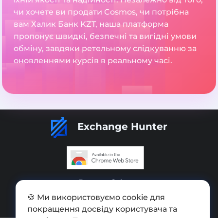
чи хочете ви продати Cosmos, чи потрібна
вам Халик Банк KZT, наша платформа
пропонує швидкі, безпечні та вигідні умови
обміну, завдяки ретельному слідкуванню за
оновленнями курсів в реальному часі.
Exchange Hunter
Додати обмінник
🍪 Ми використовуємо cookie для
Мапа сайту
покращення досвіду користувача та
Press kit