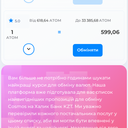
Від
618,64
ATOM
До
33 385,68
ATOM
5.0
1
=
599,06
ATOM
Обміняти
Вам більше не потрібно годинами шукати
найкращі курси для обміну валют. Наша
платформа вже підготувала для вас список
найвигідніших пропозицій для обміну
Cosmos на Халик Банк KZT. Ми уважно
перевірили кожного постачальника послуг у
цьому списку, аби ви могли бути впевнені у
їхній якості та надійності. Незалежно від того,