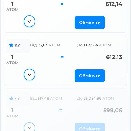
1
=
612,14
ATOM
Обміняти
Від
72,83
ATOM
До
1 633,64
ATOM
5.0
1
=
612,13
ATOM
Обміняти
Від
517,48
ATOM
До
35 054,96
ATOM
5.0
1
=
599,06
ATOM
Обміняти