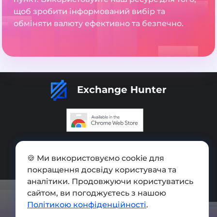
щоб зробити інформований вибір та
обміняти валюту ефективно та безпечно.
Exchange Hunter
Додати обмінник
🍪 Ми використовуємо cookie для
Мапа сайту
покращення досвіду користувача та
Press kit
аналітики. Продовжуючи користуватись
сайтом, ви погоджуєтесь з нашою
Умови використання
Політикою конфіденційності
.
Політика конфіденційності