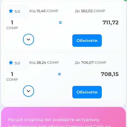
Від
15,46
COMP
До
562,02
COMP
5.0
1
=
711,72
COMP
Обміняти
Від
28,24
COMP
До
706,07
COMP
5.0
1
=
708,15
COMP
Обміняти
На цій сторінці ви знайдете актуальну
інформацію для обміну Compound Coin на