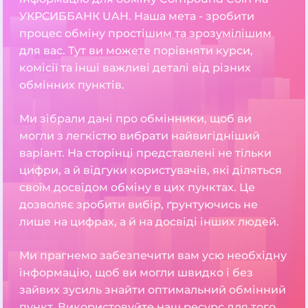
УКРСИББАНК UAH. Наша мета - зробити
процес обміну простішим та зрозумілішим
для вас. Тут ви можете порівняти курси,
комісії та інші важливі деталі від різних
обмінних пунктів.
Ми зібрали дані про обмінники, щоб ви
могли з легкістю вибрати найвигідніший
варіант. На сторінці представлені не тільки
цифри, а й відгуки користувачів, які діляться
своїм досвідом обміну в цих пунктах. Це
дозволяє зробити вибір, ґрунтуючись не
лише на цифрах, а й на досвіді інших людей.
Ми прагнемо забезпечити вам усю необхідну
інформацію, щоб ви могли швидко і без
зайвих зусиль знайти оптимальний обмінний
пункт. Використовуйте наш ресурс для того,