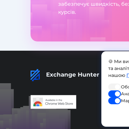
забезпечує швидкість, бе
курсів.
🍪 Ми в
та анал
Exchange Hunter
нашою
Обо
Ана
Ма