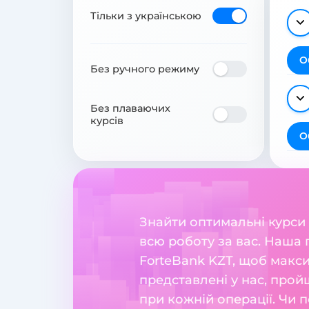
Тільки з українською
О
Без ручного режиму
Без плаваючих
курсів
О
Знайти оптимальні курси
всю роботу за вас. Наша
ForteBank KZT, щоб макси
представлені у нас, прой
при кожній операції. Чи 