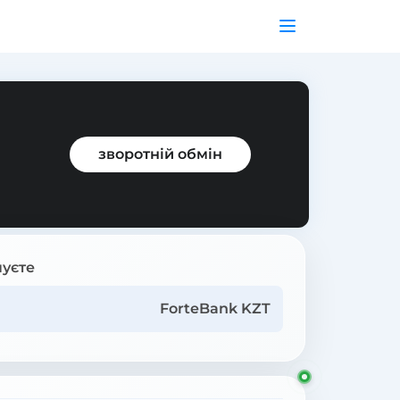
зворотній обмін
уєте
ForteBank KZT