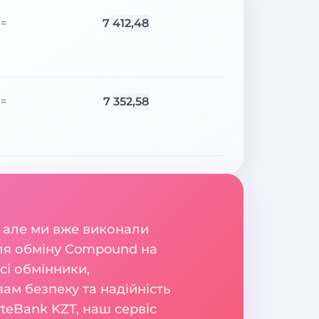
7 412,48
=
7 352,58
=
 але ми вже виконали
для обміну Compound на
сі обмінники,
вам безпеку та надійність
teBank KZT, наш сервіс