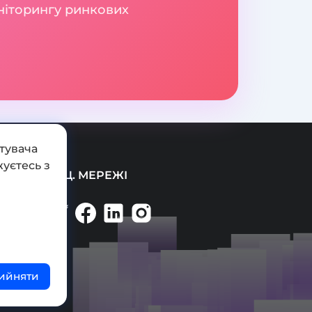
оніторингу ринкових
тувача
уєтесь з
СОЦ. МЕРЕЖІ
ийняти
ті