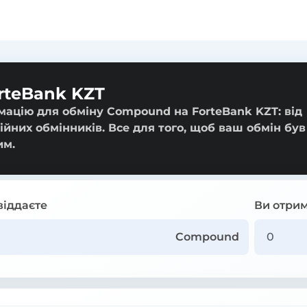
rteBank KZT
мацію для обміну Compound на ForteBank KZT: від
ійних обмінників. Все для того, щоб ваш обмін був
им.
віддаєте
Ви отрим
Compound