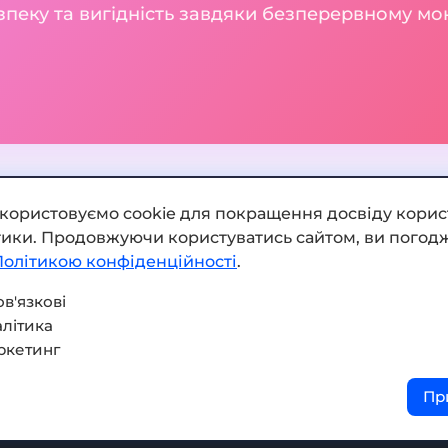
зпеку та вигідність завдяки безперервному м
икористовуємо cookie для покращення досвіду корис
ітики. Продовжуючи користуватись сайтом, ви погодж
Додати обмінник
Політикою конфіденційності
.
Мапа сайту
в'язкові
літика
Press kit
ркетинг
Умови використання
Пр
Політика конфіденційнос