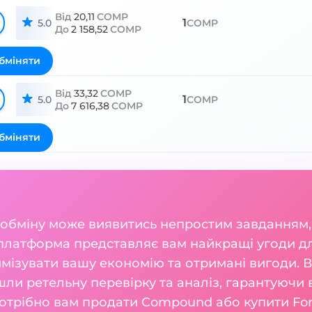
Від
20,11
COMP
1
5.0
COMP
До
2 158,52
COMP
бміняти
Від
33,32
COMP
1
5.0
COMP
До
7 616,38
COMP
бміняти
 обміну може виявитись непростим завданням,
 платформа представляє вам найкращі угоди 
мізувати вашу економію та отримані вигоди. В
шли ретельну перевірку та аналіз, гарантуючи 
потрібно вам продати Compound або купити For