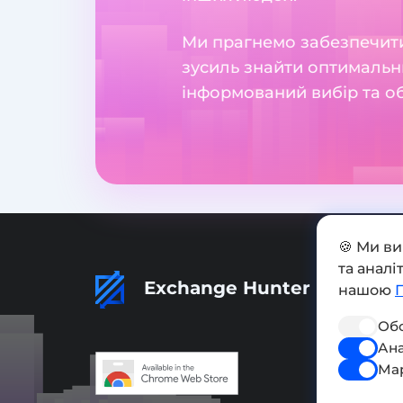
Ми прагнемо забезпечити
зусиль знайти оптимальн
інформований вибір та о
🍪 Ми в
та анал
Exchange Hunter
нашою
Обо
Ана
Ма