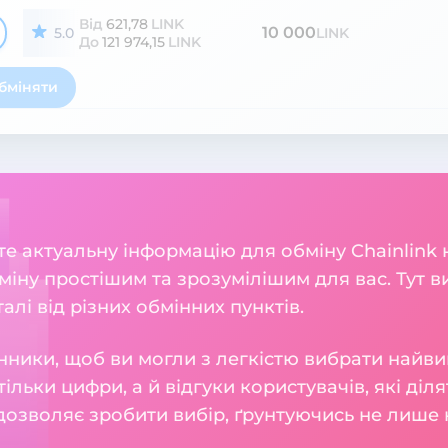
Від
621,78
LINK
10 000
5.0
LINK
До
121 974,15
LINK
бміняти
ете актуальну інформацію для обміну Chainlink 
міну простішим та зрозумілішим для вас. Тут в
талі від різних обмінних пунктів.
нники, щоб ви могли з легкістю вибрати найви
тільки цифри, а й відгуки користувачів, які діл
 дозволяє зробити вибір, ґрунтуючись не лише н