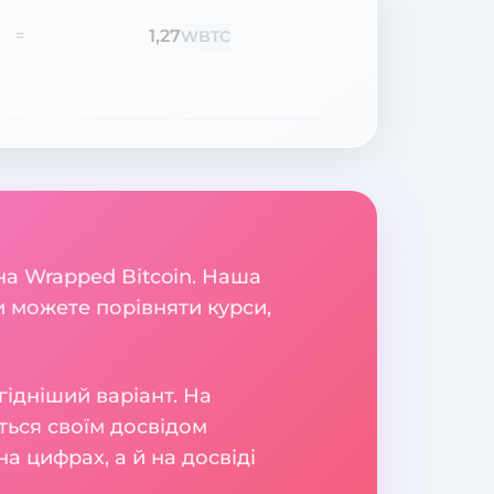
1,27
=
WBTC
на Wrapped Bitcoin. Наша
и можете порівняти курси,
гідніший варіант. На
яться своїм досвідом
а цифрах, а й на досвіді