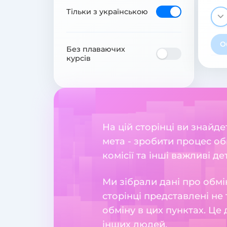
Тільки з українською
О
Без плаваючих
курсів
На цій сторінці ви знайд
мета - зробити процес об
комісії та інші важливі де
Ми зібрали дані про обмі
сторінці представлені не 
обміну в цих пунктах. Це
інших людей.