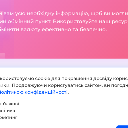
 вам усю необхідну інформацію, щоб ви могли
ий обмінний пункт. Використовуйте наш ресур
бміняти валюту ефективно та безпечно.
икористовуємо cookie для покращення досвіду корис
ітики. Продовжуючи користуватись сайтом, ви погодж
Додати обмінник
Політикою конфіденційності
.
Мапа сайту
в'язкові
літика
Press kit
ркетинг
Умови використання