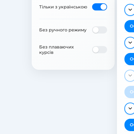
Тільки з українською
О
Без ручного режиму
Без плаваючих
курсів
О
О
О