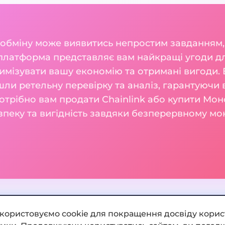
 обміну може виявитись непростим завданням,
платформа представляє вам найкращі угоди дл
мізувати вашу економію та отримані вигоди. В
шли ретельну перевірку та аналіз, гарантуючи 
потрібно вам продати Chainlink або купити Мо
зпеку та вигідність завдяки безперервному м
икористовуємо cookie для покращення досвіду корис