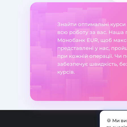
Знайти оптимальні курси
всю роботу за вас. Наша 
Монобанк EUR, щоб макси
представлені у нас, прой
при кожній операції. Чи 
забезпечує швидкість, бе
курсів.
🍪 Ми в