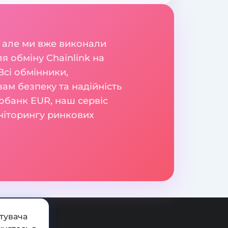
 але ми вже виконали
я обміну Chainlink на
сі обмінники,
вам безпеку та надійність
нобанк EUR, наш сервіс
оніторингу ринкових
тувача