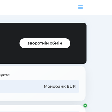
зворотній обмін
уєте
Монобанк EUR