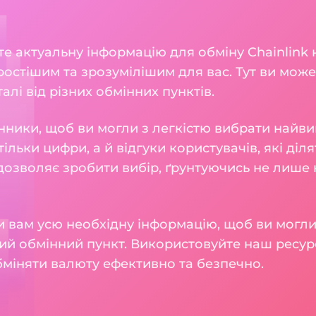
ете актуальну інформацію для обміну Chainlink 
остішим та зрозумілішим для вас. Тут ви може
талі від різних обмінних пунктів.
нники, щоб ви могли з легкістю вибрати найви
тільки цифри, а й відгуки користувачів, які діл
 дозволяє зробити вибір, ґрунтуючись не лише н
 вам усю необхідну інформацію, щоб ви могли
ий обмінний пункт. Використовуйте наш ресур
бміняти валюту ефективно та безпечно.