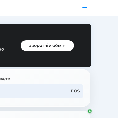
зворотній обмін
но
уєте
EOS