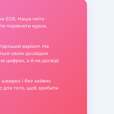
на EOS. Наша мета -
те порівняти курси,
гідніший варіант. На
яться своїм досвідом
а цифрах, а й на досвіді
 швидко і без зайвих
с для того, щоб зробити