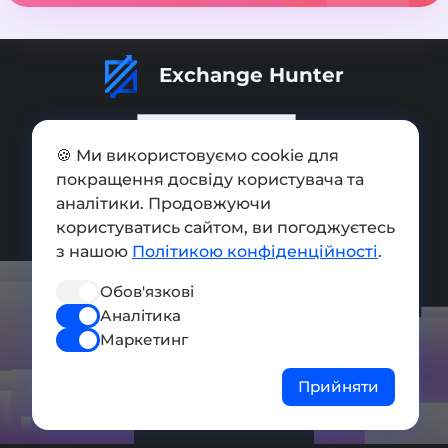
Exchange Hunter
🍪 Ми використовуємо cookie для
покращення досвіду користувача та
Додати обмінник
аналітики. Продовжуючи
Мапа сайту
користуватись сайтом, ви погоджуєтесь
з нашою
Політикою конфіденційності
.
Press kit
Обов'язкові
Умови використання
Аналітика
Політика конфіденційності
Маркетинг
СОЦ. МЕРЕЖІ
Прийняти