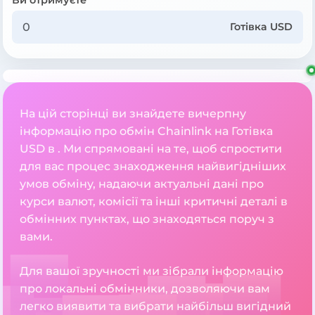
Готівка USD
На цій сторінці ви знайдете вичерпну
інформацію про обмін Chainlink на Готівка
USD в . Ми спрямовані на те, щоб спростити
для вас процес знаходження найвигідніших
умов обміну, надаючи актуальні дані про
курси валют, комісії та інші критичні деталі в
обмінних пунктах, що знаходяться поруч з
вами.
Для вашої зручності ми зібрали інформацію
про локальні обмінники, дозволяючи вам
легко виявити та вибрати найбільш вигідний