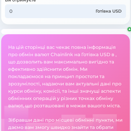
Готівка USD
На цій сторінці вас чекає повна інформація
про обмін валют Chainlink на Готівка USD в ,
що дозволить вам максимально вигідно та
ефективно здійснити обмін. Ми
покладаємося на принцип простоти та
зрозумілості, надаючи вам актуальні дані про
курси обміну, комісії, та інші значущі аспекти
обмінних операцій у різних точках обміну
валют, що розташовані в межах вашого міста.
Зібравши дані про місцеві обмінні пункти, ми
даємо вам змогу швидко знайти та обрати