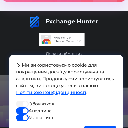
Exchange Hunter
Додати обмінник
Мапа сайту
🍪 Ми використовуємо cookie для
покращення досвіду користувача та
Press kit
аналітики. Продовжуючи користуватись
Умови використання
сайтом, ви погоджуєтесь з нашою
Політикою конфіденційності
.
Політика конфіденційності
Обов'язкові
СОЦ. МЕРЕЖІ
Аналітика
Маркетинг