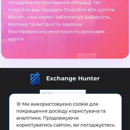
та надійність при кожній операції. Чи
потрібно вам продати Chainlink або купити
Bitcoin, наш сервіс забезпечує швидкість,
безпеку та вигідність завдяки
безперервному моніторингу ринкових
курсів.
Exchange Hunter
🍪 Ми використовуємо cookie для
покращення досвіду користувача та
Додати обмінник
аналітики. Продовжуючи
Мапа сайту
користуватись сайтом, ви погоджуєтесь