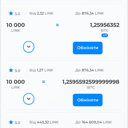
Від
2,32
LINK
До
876,34
LINK
5.0
10 000
=
1,25956352
LINK
BTC
LN
Обміняти
Від
1,27
LINK
До
876,34
LINK
5.0
10 000
=
1,2595592599999998
LINK
BTC
Обміняти
Від
445,32
LINK
До
164 609,04
LINK
5.0