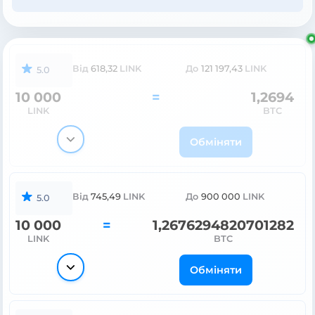
Від
618,32
LINK
До
121 197,43
LINK
5.0
10 000
=
1,2694
LINK
BTC
Обміняти
Від
745,49
LINK
До
900 000
LINK
5.0
10 000
=
1,2676294820701282
LINK
BTC
Обміняти