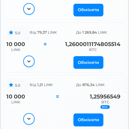
Обміняти
Від
79,37
LINK
До
1 269,84
LINK
5.0
10 000
=
1,2600011174805514
LINK
BTC
Обміняти
Від
1,21
LINK
До
876,34
LINK
5.0
10 000
=
1,25956549
LINK
BTC
BSC
Обміняти