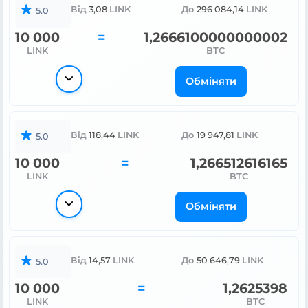
Від
3,08
LINK
До
296 084,14
LINK
5.0
10 000
=
1,2666100000000002
LINK
BTC
Обміняти
Від
118,44
LINK
До
19 947,81
LINK
5.0
10 000
=
1,266512616165
LINK
BTC
Обміняти
Від
14,57
LINK
До
50 646,79
LINK
5.0
10 000
=
1,2625398
LINK
BTC