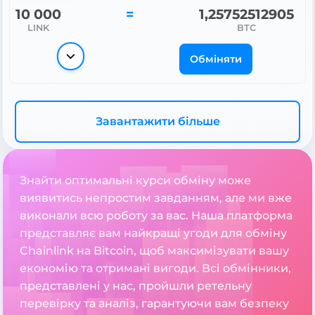
10 000
=
1,25752512905
LINK
BTC
Обміняти
Завантажити більше
Знайти оптимальні курси обміну може
виявитись непростим завданням, але ми вже
виконали всю роботу за вас. Наша платформа
представляє вам найкращі угоди для обміну
Chainlink на Bitcoin, щоб максимізувати вашу
економію та отримані вигоди. Всі обмінники,
представлені у нас, пройшли ретельну
перевірку та аналіз, гарантуючи вам безпеку