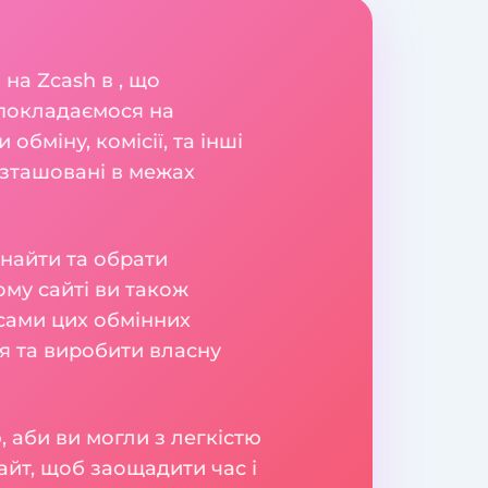
 на Zcash в , що
 покладаємося на
обміну, комісії, та інші
озташовані в межах
знайти та обрати
ому сайті ви також
ісами цих обмінних
ня та виробити власну
 аби ви могли з легкістю
айт, щоб заощадити час і