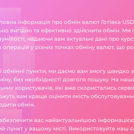
 повна інформація про обмін валют Готівка USD
но вигідно та ефективно здійснити обмін. Ми
мілості, надаючи вам актуальні дані про курси 
 операцій у різних точках обміну валют, що р
і обмінні пункти, ми даємо вам змогу швидко 
іну, без необхідності довгого пошуку. На наш
льних користувачів, які вже скористались серв
можуть вам краще оцінити якість обслуговуван
одити обмін.
абезпечити вас найактуальнішою інформацією,
й пункт у вашому місті. Використовуйте наш с