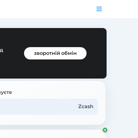
ід
зворотній обмін
уєте
Zcash