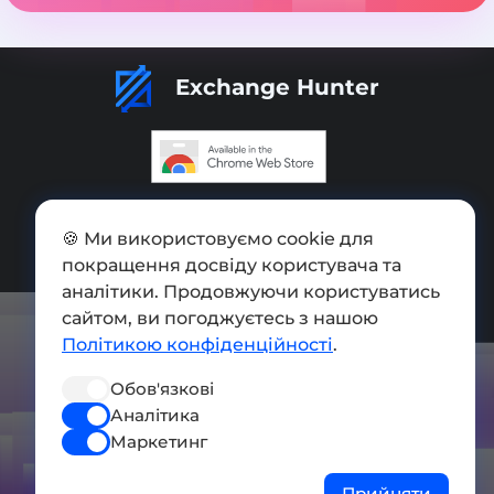
Exchange Hunter
Додати обмінник
🍪 Ми використовуємо cookie для
Мапа сайту
покращення досвіду користувача та
аналітики. Продовжуючи користуватись
Press kit
сайтом, ви погоджуєтесь з нашою
Умови використання
Політикою конфіденційності
.
Політика конфіденційності
Обов'язкові
Аналітика
СОЦ. МЕРЕЖІ
Маркетинг
Прийняти