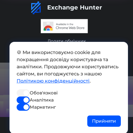
Exchange Hunter
Додати обмінник
Мапа сайту
🍪 Ми використовуємо cookie для
покращення досвіду користувача та
Press kit
аналітики. Продовжуючи користуватись
сайтом, ви погоджуєтесь з нашою
Умови використання
Політикою конфіденційності
.
Політика конфіденційності
Обов'язкові
СОЦ. МЕРЕЖІ
Аналітика
Маркетинг
Прийняти