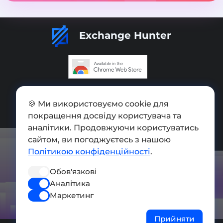
Exchange Hunter
Додати обмінник
🍪 Ми використовуємо cookie для
Мапа сайту
покращення досвіду користувача та
аналітики. Продовжуючи користуватись
Press kit
сайтом, ви погоджуєтесь з нашою
Умови використання
Політикою конфіденційності
.
Політика конфіденційності
Обов'язкові
Аналітика
СОЦ. МЕРЕЖІ
Маркетинг
Прийняти