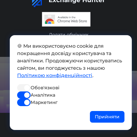
Додати обмінник
Мапа сайту
🍪 Ми використовуємо cookie для
покращення досвіду користувача та
Press kit
аналітики. Продовжуючи користуватись
сайтом, ви погоджуєтесь з нашою
Умови використання
Політикою конфіденційності
.
Політика конфіденційності
Обов'язкові
СОЦ. МЕРЕЖІ
Аналітика
Маркетинг
Прийняти