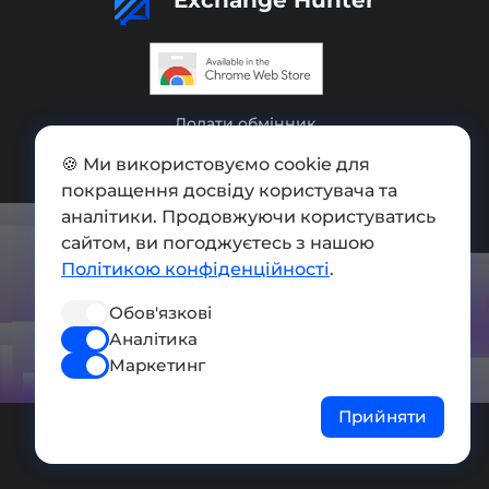
Додати обмінник
Мапа сайту
🍪 Ми використовуємо cookie для
покращення досвіду користувача та
Press kit
аналітики. Продовжуючи користуватись
сайтом, ви погоджуєтесь з нашою
Умови використання
Політикою конфіденційності
.
Політика конфіденційності
Обов'язкові
СОЦ. МЕРЕЖІ
Аналітика
Маркетинг
Прийняти