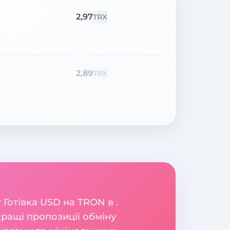
2,97
TRX
2,89
TRX
Готівка USD на TRON в .
ращі пропозиції обміну