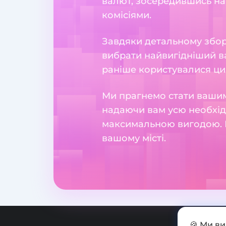
валют, зосередившись на
комісіями.
Завдяки детальному збору
вибрати найвигідніший ва
раніше користувалися ци
Ми прагнемо стати вашим
надаючи вам усю необхідн
максимальною вигодою. 
вашому місті.
🍪 Ми в