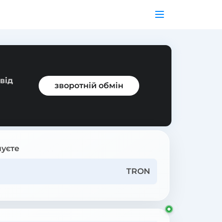
від
зворотній обмін
уєте
TRON