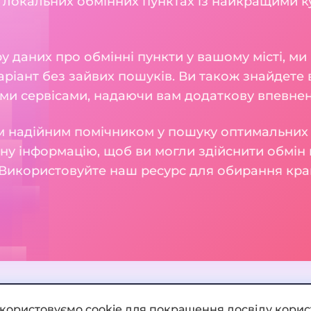
 локальних обмінних пунктах із найкращими к
 даних про обмінні пункти у вашому місті, м
ріант без зайвих пошуків. Ви також знайдете в
ми сервісами, надаючи вам додаткову впевнені
 надійним помічником у пошуку оптимальних 
у інформацію, щоб ви могли здійснити обмін 
Використовуйте наш ресурс для обирання кра
икористовуємо cookie для покращення досвіду корис