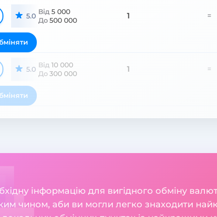
Від
5 000
1
=
5.0
До
500 000
бміняти
Від
10 000
1
=
5.0
До
300 000
бміняти
бхідну інформацію для вигідного обміну валют 
ким чином, аби ви могли легко знаходити найк