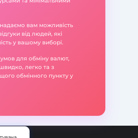
урсами та мінімальними
и надаємо вам можливість
ідгуки від людей, які
сть у вашому виборі.
умов для обміну валют,
швидко, легко та з
щого обмінного пункту у
тувача