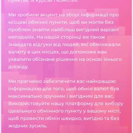
пунктах, їх курсах і комісіях.
Ми зробили акцент на зборі інформації про
місцеві обмінні пункти, щоб ви могли без
проблем знайти найбільш вигідний варіант
неподалік. На нашій сторінці ви також
знайдете відгуки від людей, які обмінювали
валюту в цих місцях, що допоможе вам
ухвалити обізнане рішення на основі їхнього
досвіду.
Ми прагнемо забезпечити вас найкращою
інформацією для того, щоб обмін валют був
максимально зручним і вигідним для вас.
Використовуйте нашу платформу для вибору
ідеального обмінного пункту у вашому місті,
щоб провести обмін швидко, вигідно та без
жодних зусиль.