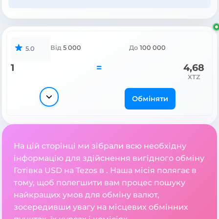
Від
5 000
До
100 000
5.0
1
=
4,68
XTZ
Обміняти
На цій сторінці ми зібрали всю необхідну
інформацію для здійснення вигідного обміну
Готівка USD на Tezos в . Наша місія полягає в
тому, щоб полегшити вам процес пошуку
найкращих умов для обміну валют,
зосередивши увагу на місцевих обмінних