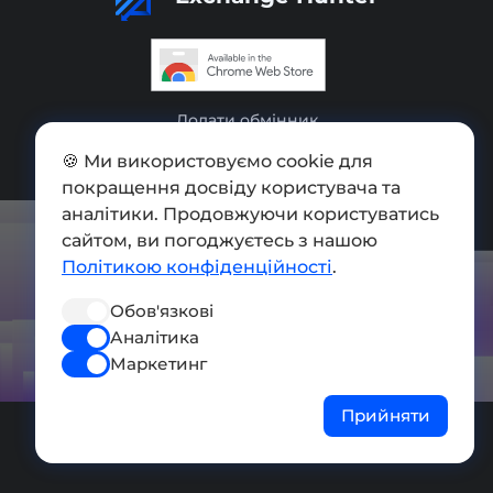
Додати обмінник
Мапа сайту
🍪 Ми використовуємо cookie для
покращення досвіду користувача та
Press kit
аналітики. Продовжуючи користуватись
сайтом, ви погоджуєтесь з нашою
Умови використання
Політикою конфіденційності
.
Політика конфіденційності
Обов'язкові
СОЦ. МЕРЕЖІ
Аналітика
Маркетинг
Прийняти