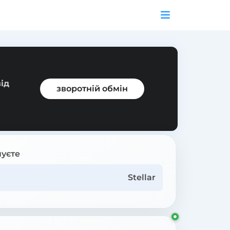
ід
зворотній обмін
уєте
Stellar