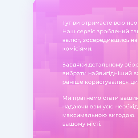
Тут ви отримаєте всю необ
Наш сервіс зроблений та
валют, зосередившись на
комісіями.
Завдяки детальному збору
вибрати найвигідніший ва
раніше користувалися ци
Ми прагнемо стати вашим
надаючи вам усю необхідн
максимальною вигодою. 
вашому місті.