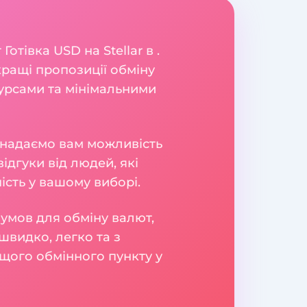
тівка USD на Stellar в .
ращі пропозиції обміну
урсами та мінімальними
и надаємо вам можливість
ідгуки від людей, які
сть у вашому виборі.
умов для обміну валют,
швидко, легко та з
щого обмінного пункту у