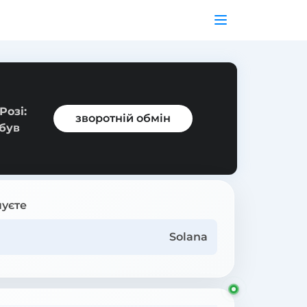
Розі:
зворотній обмін
 був
уєте
Solana