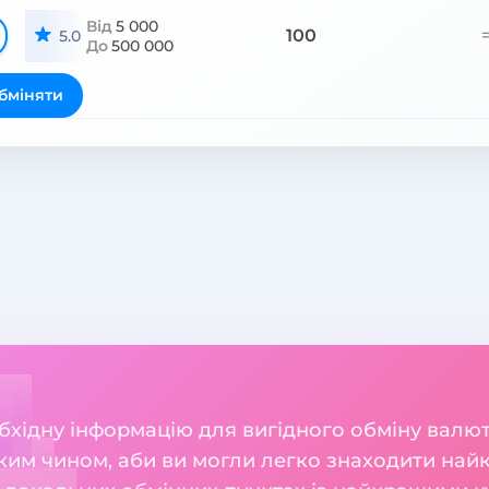
Від
5 000
100
5.0
До
500 000
бміняти
бхідну інформацію для вигідного обміну валют Г
ким чином, аби ви могли легко знаходити найк