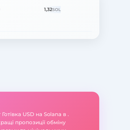
1,32
=
SOL
отівка USD на Solana в .
ращі пропозиції обміну