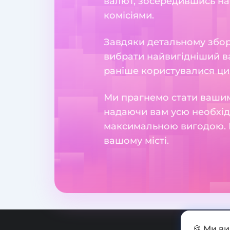
валют, зосередившись на
комісіями.
Завдяки детальному збору
вибрати найвигідніший ва
раніше користувалися ци
Ми прагнемо стати вашим
надаючи вам усю необхідн
максимальною вигодою. 
вашому місті.
🍪 Ми в