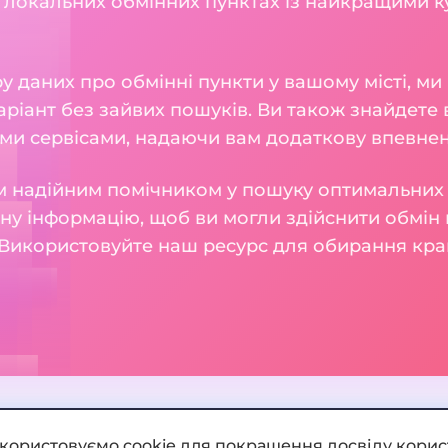
 локальних обмінних пунктах із найкращими к
 даних про обмінні пункти у вашому місті, м
ріант без зайвих пошуків. Ви також знайдете в
ми сервісами, надаючи вам додаткову впевнені
 надійним помічником у пошуку оптимальних 
у інформацію, щоб ви могли здійснити обмін 
Використовуйте наш ресурс для обирання кра
икористовуємо cookie для покращення досвіду корис