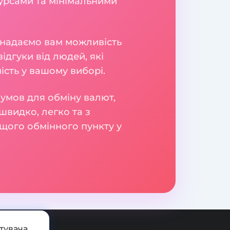
урсами та мінімальними
и надаємо вам можливість
ідгуки від людей, які
сть у вашому виборі.
умов для обміну валют,
швидко, легко та з
щого обмінного пункту у
тувача