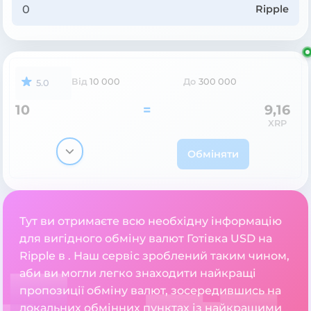
Ripple
Від
10 000
До
300 000
5.0
10
=
9,16
XRP
Обміняти
Тут ви отримаєте всю необхідну інформацію
для вигідного обміну валют Готівка USD на
Ripple в . Наш сервіс зроблений таким чином,
аби ви могли легко знаходити найкращі
пропозиції обміну валют, зосередившись на
локальних обмінних пунктах із найкращими