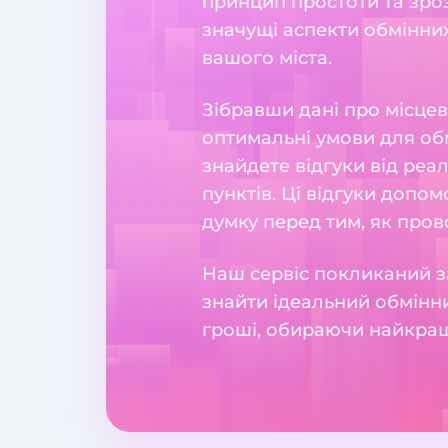
принцип простоти та зрозу
значущі аспекти обмінних
вашого міста.
Зібравши дані про місцев
оптимальні умови для обм
знайдете відгуки від реа
пунктів. Ці відгуки допо
думку перед тим, як пров
Наш сервіс покликаний з
знайти ідеальний обмінни
гроші, обираючи найкращ