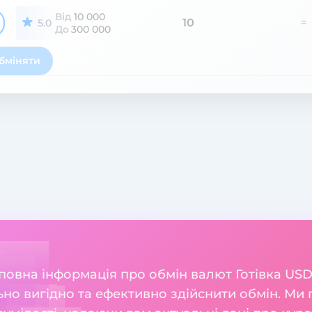
Від
10 000
10
=
5.0
До
300 000
бміняти
 повна інформація про обмін валют Готівка USD 
но вигідно та ефективно здійснити обмін. Ми