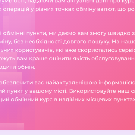
мілості, надаючи вам актуальні дані про курси 
 операцій у різних точках обміну валют, що р
і обмінні пункти, ми даємо вам змогу швидко 
іну, без необхідності довгого пошуку. На наш
льних користувачів, які вже скористались серв
можуть вам краще оцінити якість обслуговуван
одити обмін.
абезпечити вас найактуальнішою інформацією,
й пункт у вашому місті. Використовуйте наш с
ий обмінний курс в надійних місцевих пунктах