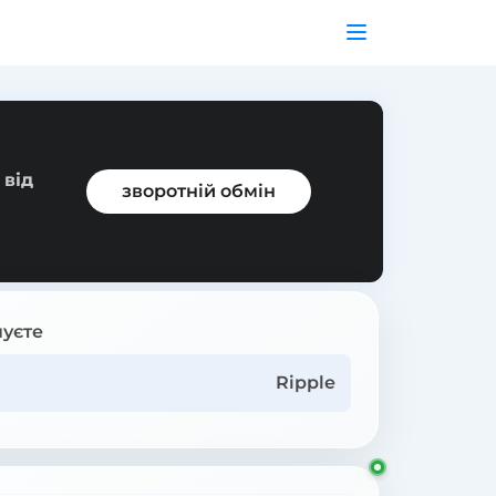
 від
зворотній обмін
уєте
Ripple