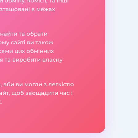
обміну, комісії, та інші
озташовані в межах
знайти та обрати
ому сайті ви також
ісами цих обмінних
ня та виробити власну
 аби ви могли з легкістю
айт, щоб заощадити час і
.