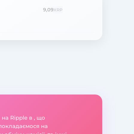
9,09
XRP
на Ripple в , що
 покладаємося на