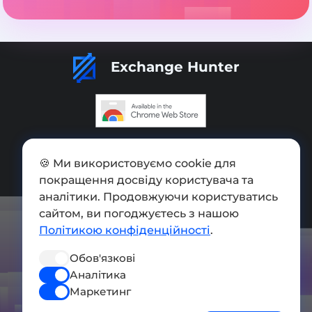
Exchange Hunter
Додати обмінник
🍪 Ми використовуємо cookie для
Мапа сайту
покращення досвіду користувача та
аналітики. Продовжуючи користуватись
Press kit
сайтом, ви погоджуєтесь з нашою
Умови використання
Політикою конфіденційності
.
Політика конфіденційності
Обов'язкові
СОЦ. МЕРЕЖІ
Аналітика
Маркетинг