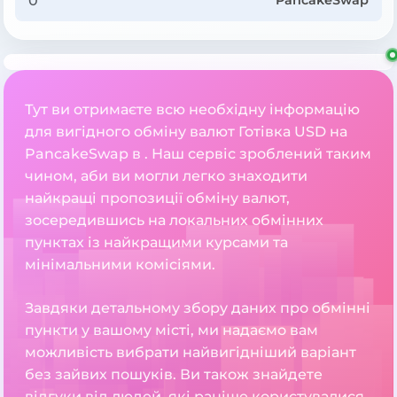
PancakeSwap
Тут ви отримаєте всю необхідну інформацію
для вигідного обміну валют Готівка USD на
PancakeSwap в . Наш сервіс зроблений таким
чином, аби ви могли легко знаходити
найкращі пропозиції обміну валют,
зосередившись на локальних обмінних
пунктах із найкращими курсами та
мінімальними комісіями.
Завдяки детальному збору даних про обмінні
пункти у вашому місті, ми надаємо вам
можливість вибрати найвигідніший варіант
без зайвих пошуків. Ви також знайдете
відгуки від людей, які раніше користувалися