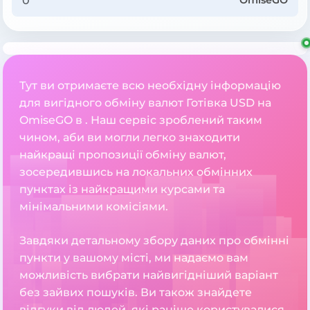
OmiseGO
Тут ви отримаєте всю необхідну інформацію
для вигідного обміну валют Готівка USD на
OmiseGO в . Наш сервіс зроблений таким
чином, аби ви могли легко знаходити
найкращі пропозиції обміну валют,
зосередившись на локальних обмінних
пунктах із найкращими курсами та
мінімальними комісіями.
Завдяки детальному збору даних про обмінні
пункти у вашому місті, ми надаємо вам
можливість вибрати найвигідніший варіант
без зайвих пошуків. Ви також знайдете
відгуки від людей, які раніше користувалися