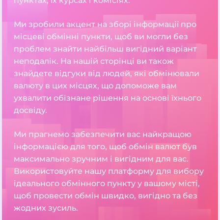
пунктах, їх курсах і комісіях.
Ми зробили акцент на зборі інформації про
місцеві обмінні пункти, щоб ви могли без
проблем знайти найбільш вигідний варіант
неподалік. На нашій сторінці ви також
знайдете відгуки від людей, які обмінювали
валюту в цих місцях, що допоможе вам
ухвалити обізнане рішення на основі їхнього
досвіду.
Ми прагнемо забезпечити вас найкращою
інформацією для того, щоб обмін валют був
максимально зручним і вигідним для вас.
Використовуйте нашу платформу для вибору
ідеального обмінного пункту у вашому місті,
щоб провести обмін швидко, вигідно та без
жодних зусиль.