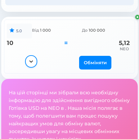
Від
1 000
До
100 000
5.0
10
=
5,12
NEO
Обміняти
На цій сторінці ми зібрали всю необхідну
інформацію для здійснення вигідного обміну
Готівка USD на NEO в . Наша місія полягає в
тому, щоб полегшити вам процес пошуку
найкращих умов для обміну валют,
зосередивши увагу на місцевих обмінних