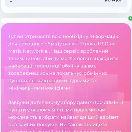
Polygon
Тут ви отримаєте всю необхідну інформацію
для вигідного обміну валют Готівка USD на
Matic Network в . Наш сервіс зроблений
таким чином, аби ви могли легко знаходити
найкращі пропозиції обміну валют,
зосередившись на локальних обмінних
пунктах із найкращими курсами та
мінімальними комісіями.
Завдяки детальному збору даних про обмінні
пункти у вашому місті, ми надаємо вам
можливість вибрати найвигідніший варіант
без зайвих пошуків. Ви також знайдете
відгуки від людей, які раніше користувалися