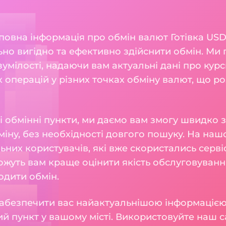
 повна інформація про обмін валют Готівка USD
но вигідно та ефективно здійснити обмін. Ми
мілості, надаючи вам актуальні дані про курси 
 операцій у різних точках обміну валют, що р
і обмінні пункти, ми даємо вам змогу швидко 
іну, без необхідності довгого пошуку. На наш
льних користувачів, які вже скористались серв
можуть вам краще оцінити якість обслуговуван
одити обмін.
абезпечити вас найактуальнішою інформацією,
й пункт у вашому місті. Використовуйте наш с