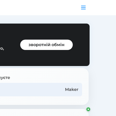
зворотній обмін
о,
уєте
Maker