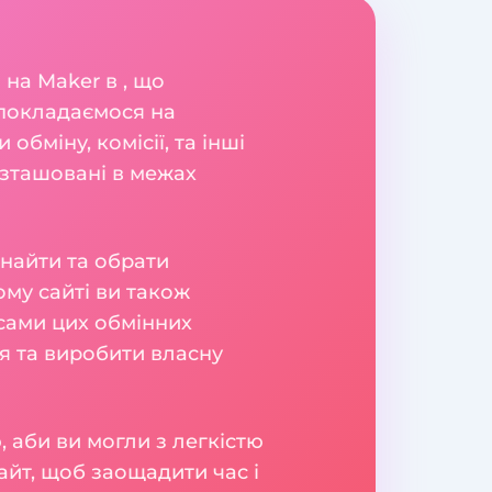
 на Maker в , що
 покладаємося на
обміну, комісії, та інші
озташовані в межах
знайти та обрати
ому сайті ви також
ісами цих обмінних
ня та виробити власну
 аби ви могли з легкістю
айт, щоб заощадити час і