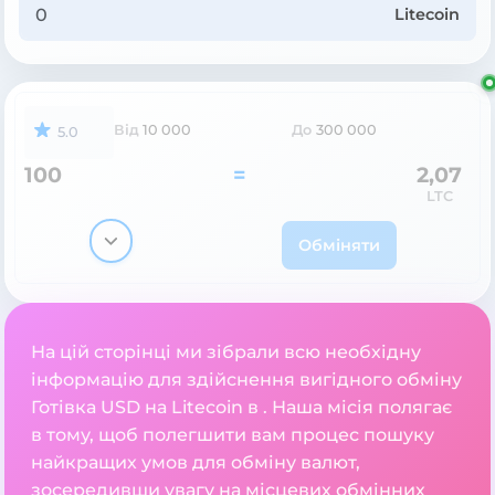
Litecoin
Від
10 000
До
300 000
5.0
100
=
2,07
LTC
Обміняти
На цій сторінці ми зібрали всю необхідну
інформацію для здійснення вигідного обміну
Готівка USD на Litecoin в . Наша місія полягає
в тому, щоб полегшити вам процес пошуку
найкращих умов для обміну валют,
зосередивши увагу на місцевих обмінних