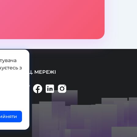
тувача
уєтесь з
СОЦ. МЕРЕЖІ
ийняти
ті