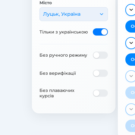
Місто
Луцьк, Україна
О
Тільки з українською
Без ручного режиму
О
Без верифікації
Без плаваючих
О
курсів
О