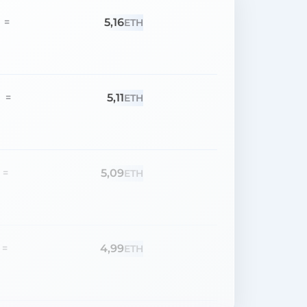
5,16
=
ETH
5,11
=
ETH
5,09
=
ETH
4,99
=
ETH