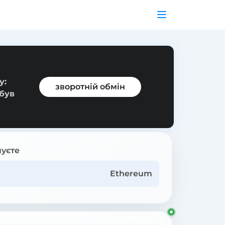
у:
зворотній обмін
 був
уєте
Ethereum