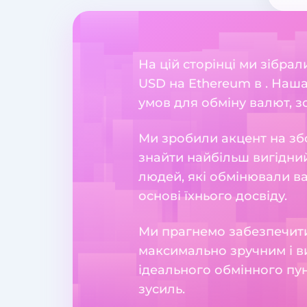
На цій сторінці ми зібра
USD на Ethereum в . Наш
умов для обміну валют, зо
Ми зробили акцент на збо
знайти найбільш вигідний
людей, які обмінювали в
основі їхнього досвіду.
Ми прагнемо забезпечити
максимально зручним і в
ідеального обмінного пун
зусиль.