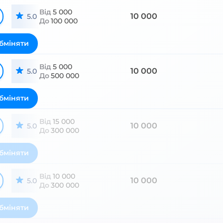
Від
5 000
10 000
5.0
До
100 000
бміняти
Від
5 000
10 000
5.0
До
500 000
бміняти
Від
15 000
10 000
5.0
До
300 000
бміняти
Від
10 000
10 000
5.0
До
300 000
бміняти