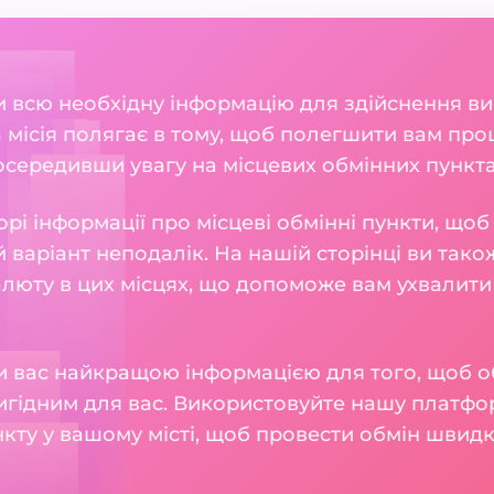
ли всю необхідну інформацію для здійснення ви
а місія полягає в тому, щоб полегшити вам пр
середивши увагу на місцевих обмінних пунктах, 
рі інформації про місцеві обмінні пункти, що
 варіант неподалік. На нашій сторінці ви також
алюту в цих місцях, що допоможе вам ухвалити
 вас найкращою інформацією для того, щоб о
игідним для вас. Використовуйте нашу платфо
кту у вашому місті, щоб провести обмін швидк