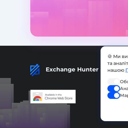
🍪 Ми в
та анал
Exchange Hunter
нашою
Обо
Ана
Ма