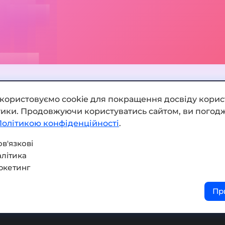
икористовуємо cookie для покращення досвіду корис
ітики. Продовжуючи користуватись сайтом, ви погодж
Додати обмінник
Політикою конфіденційності
.
Мапа сайту
в'язкові
літика
Press kit
ркетинг
Умови використання
Пр
Політика конфіденційнос