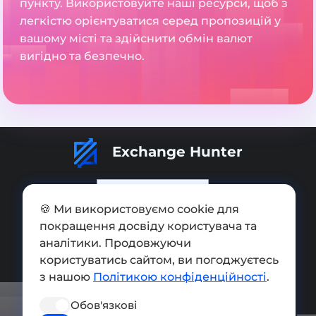
пункту. Використовуйте наші ресурси, щоб з
легкістю орієнтуватися серед пропозицій у
вашому місті та здійснити обмін валют
вигідно та безпечно.
Exchange Hunter
🍪 Ми використовуємо cookie для
покращення досвіду користувача та
Додати обмінник
аналітики. Продовжуючи
Мапа сайту
користуватись сайтом, ви погоджуєтесь
з нашою
Політикою конфіденційності
.
Press kit
Обов'язкові
Умови використання