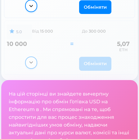
Обміняти
Від
15 000
До
300 000
5.0
10 000
=
5,07
ETH
Обміняти
На цій сторінці ви знайдете вичерпну
інформацію про обмін Готівка USD на
Ethereum в . Ми спрямовані на те, щоб
спростити для вас процес знаходження
найвигідніших умов обміну, надаючи
актуальні дані про курси валют, комісії та інші