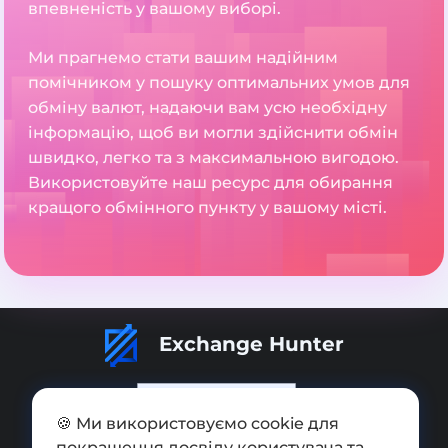
впевненість у вашому виборі.
Ми прагнемо стати вашим надійним
помічником у пошуку оптимальних умов для
обміну валют, надаючи вам усю необхідну
інформацію, щоб ви могли здійснити обмін
швидко, легко та з максимальною вигодою.
Використовуйте наш ресурс для обирання
кращого обмінного пункту у вашому місті.
Exchange Hunter
🍪 Ми використовуємо cookie для
покращення досвіду користувача та