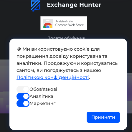
Exchange Hunter
Додати обмінник
Мапа сайту
🍪 Ми використовуємо cookie для
покращення досвіду користувача та
Press kit
аналітики. Продовжуючи користуватись
сайтом, ви погоджуєтесь з нашою
Умови використання
Політикою конфіденційності
.
Політика конфіденційності
Обов'язкові
СОЦ. МЕРЕЖІ
Аналітика
Маркетинг
Прийняти