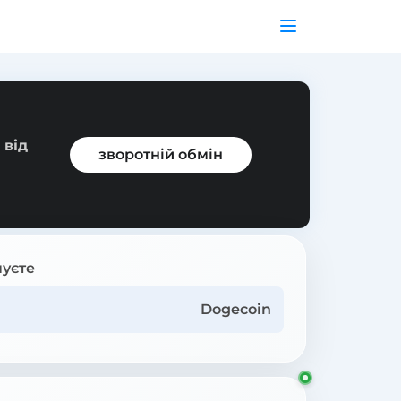
 від
зворотній обмін
уєте
Dogecoin