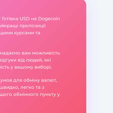
 Готівка USD на Dogecoin
айкращі пропозиції
ащими курсами та
и надаємо вам можливість
ідгуки від людей, які
сть у вашому виборі.
умов для обміну валют,
швидко, легко та з
щого обмінного пункту у