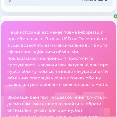
Decentraland
На цій сторінці вас чекає повна інформація
про обмін валют Готівка USD на Decentraland
в , що дозволить вам максимально вигідно та
ефективно здійснити обмін. Ми
покладаємося на принцип простоти та
зрозумілості, надаючи вам актуальні дані про
курси обміну, комісії, та інші значущі аспекти
обмінних операцій у різних точках обміну
валют, що розташовані в межах вашого міста.
Зібравши дані про місцеві обмінні пункти, ми
даємо вам змогу швидко знайти та обрати
оптимальні умови для обміну, без
необхідності довгого пошуку. На нашому