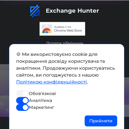
Exchange Hunter
Додати обмінник
Мапа сайту
🍪 Ми використовуємо cookie для
покращення досвіду користувача та
Press kit
аналітики. Продовжуючи користуватись
сайтом, ви погоджуєтесь з нашою
Умови використання
Політикою конфіденційності
.
Політика конфіденційності
Обов'язкові
СОЦ. МЕРЕЖІ
Аналітика
Маркетинг
Прийняти