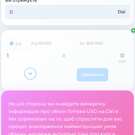
Ви отримуєте
Dai
Від
15 000
До
300 000
5.0
1
=
0
DAI
Обміняти
На цій сторінці ви знайдете вичерпну
інформацію про обмін Готівка USD на Dai в .
Ми спрямовані на те, щоб спростити для вас
процес знаходження найвигідніших умов
обміну, надаючи актуальні дані про курси