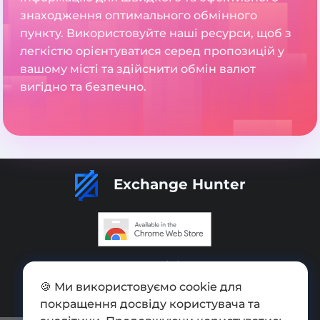
знаходження оптимального обмінного
пункту. Використовуйте наші ресурси, щоб з
легкістю орієнтуватися серед пропозицій у
вашому місті та здійснити обмін валют
вигідно та безпечно.
Exchange Hunter
Додати обмінник
🍪 Ми використовуємо cookie для
Мапа сайту
покращення досвіду користувача та
Press kit