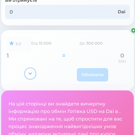
Ви отримуєте
Dai
Від
15 000
До
300 000
5.0
1
=
0
DAI
Обміняти
На цій сторінці ви знайдете вичерпну
інформацію про обмін Готівка USD на Dai в .
Ми спрямовані на те, щоб спростити для вас
процес знаходження найвигідніших умов
обміну, надаючи актуальні дані про курси