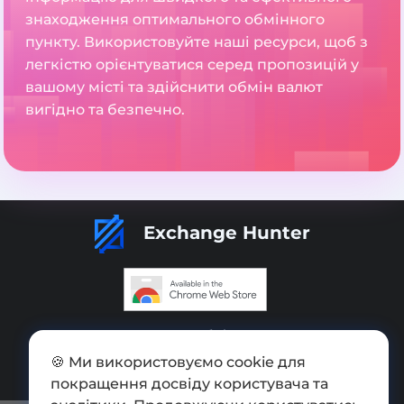
знаходження оптимального обмінного
пункту. Використовуйте наші ресурси, щоб з
легкістю орієнтуватися серед пропозицій у
вашому місті та здійснити обмін валют
вигідно та безпечно.
Exchange Hunter
Додати обмінник
🍪 Ми використовуємо cookie для
Мапа сайту
покращення досвіду користувача та
Press kit