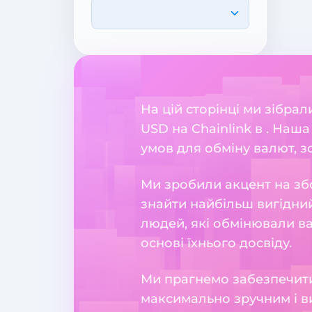
На цій сторінці ми зібра
USD на Chainlink в . Наш
умов для обміну валют, зо
Ми зробили акцент на збо
знайти найбільш вигідний
людей, які обмінювали в
основі їхнього досвіду.
Ми прагнемо забезпечити
максимально зручним і в