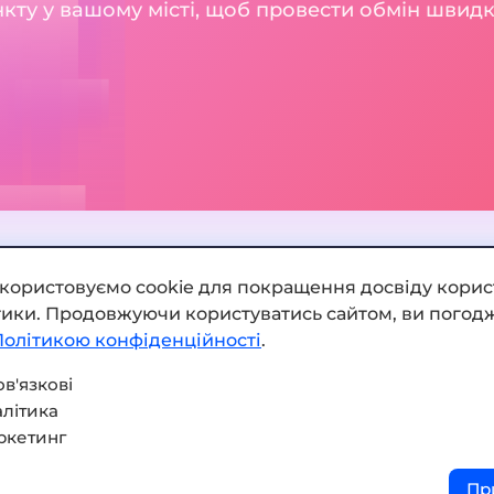
кту у вашому місті, щоб провести обмін швидк
икористовуємо cookie для покращення досвіду корис
ітики. Продовжуючи користуватись сайтом, ви погодж
Додати обмінник
Політикою конфіденційності
.
Мапа сайту
в'язкові
літика
Press kit
ркетинг
Умови використання
Пр