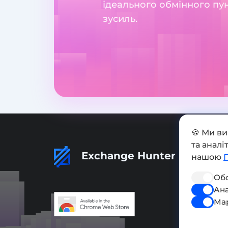
ідеального обмінного пун
зусиль.
🍪 Ми в
та анал
Exchange Hunter
нашою
Обо
Ана
Ма