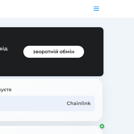
від
зворотній обмін
уєте
Chainlink