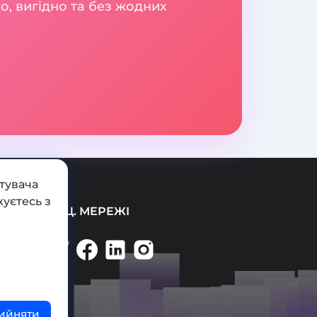
о, вигідно та без жодних
тувача
уєтесь з
СОЦ. МЕРЕЖІ
ийняти