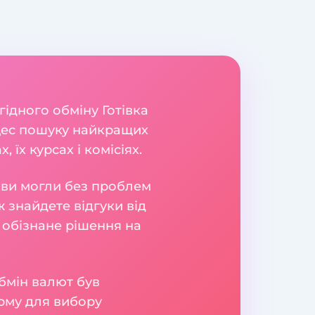
гідного обміну Готівка
оцес пошуку найкращих
їх курсах і комісіях.
б ви могли без проблем
 знайдете відгуки від
 обізнане рішення на
бмін валют був
рму для вибору