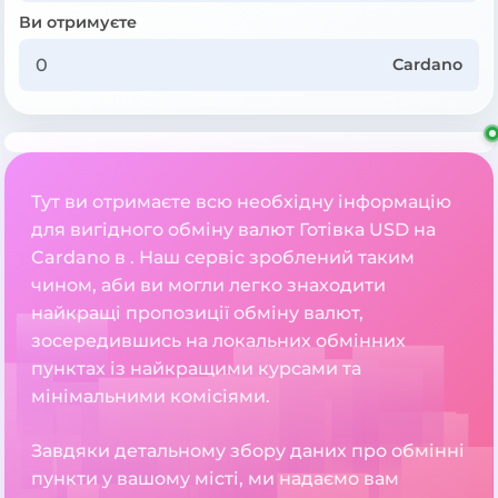
Ви отримуєте
Cardano
Тут ви отримаєте всю необхідну інформацію
для вигідного обміну валют Готівка USD на
Cardano в . Наш сервіс зроблений таким
чином, аби ви могли легко знаходити
найкращі пропозиції обміну валют,
зосередившись на локальних обмінних
пунктах із найкращими курсами та
мінімальними комісіями.
Завдяки детальному збору даних про обмінні
пункти у вашому місті, ми надаємо вам