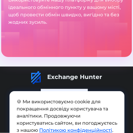
ідеального обмінного пункту у вашому місті,
щоб провести обмін швидко, вигідно та без
жодних зусиль.
Exchange Hunter
🍪 Ми використовуємо cookie для
покращення досвіду користувача та
Додати обмінник
аналітики. Продовжуючи
Мапа сайту
користуватись сайтом, ви погоджуєтесь
з нашою
Політикою конфіденційності
.
Press kit