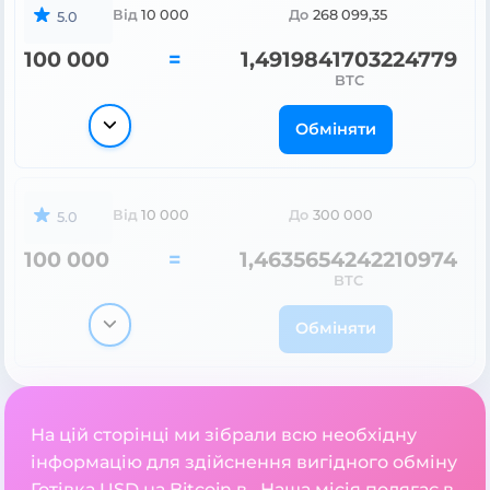
Від
10 000
До
268 099,35
5.0
100 000
=
1,4919841703224779
BTC
Обміняти
Від
10 000
До
300 000
5.0
100 000
=
1,4635654242210974
BTC
Обміняти
На цій сторінці ми зібрали всю необхідну
інформацію для здійснення вигідного обміну
Готівка USD на Bitcoin в . Наша місія полягає в