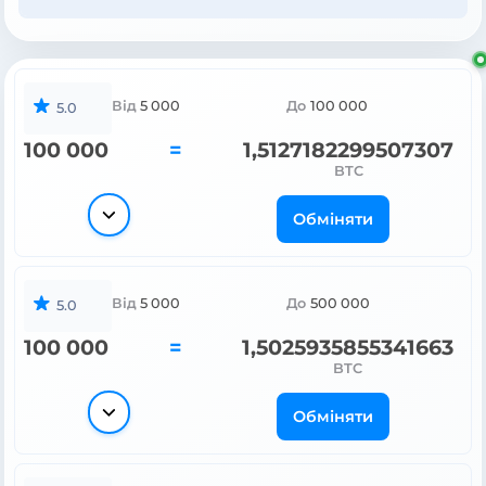
Від
5 000
До
100 000
5.0
100 000
=
1,5127182299507307
BTC
Обміняти
Від
5 000
До
500 000
5.0
100 000
=
1,5025935855341663
BTC
Обміняти