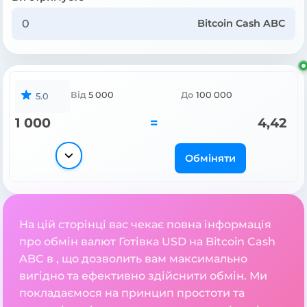
Bitcoin Cash ABC
Від
5 000
До
100 000
5.0
1 000
=
4,42
Обміняти
На цій сторінці вас чекає повна інформація
про обмін валют Готівка USD на Bitcoin Cash
ABC в , що дозволить вам максимально
вигідно та ефективно здійснити обмін. Ми
покладаємося на принцип простоти та