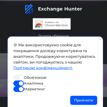
Exchange Hunter
Додати обмінник
Мапа сайту
🍪 Ми використовуємо cookie для
покращення досвіду користувача та
Press kit
аналітики. Продовжуючи користуватись
сайтом, ви погоджуєтесь з нашою
Умови використання
Політикою конфіденційності
.
Політика конфіденційності
Обов'язкові
СОЦ. МЕРЕЖІ
Аналітика
Маркетинг
Прийняти