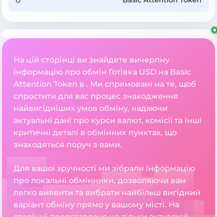
Basic Attention Token
На цій сторінці ви знайдете вичерпну
інформацію про обмін Готівка USD на Basic
Attention Token в . Ми спрямовані на те, щоб
спростити для вас процес знаходження
найвигідніших умов обміну, надаючи
актуальні дані про курси валют, комісії та інші
критичні деталі в обмінних пунктах, що
знаходяться поруч з вами.
Для вашої зручності ми зібрали інформацію
про локальні обмінники, дозволяючи вам
легко виявити та вибрати найбільш вигідний
варіант обміну прямо у вашому місті. На
сторінці представлено не тільки актуальні