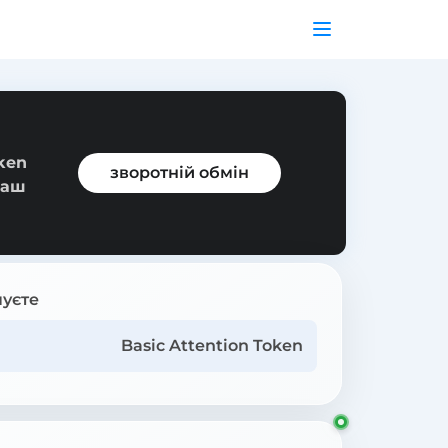
ken
зворотній обмін
ваш
уєте
Basic Attention Token