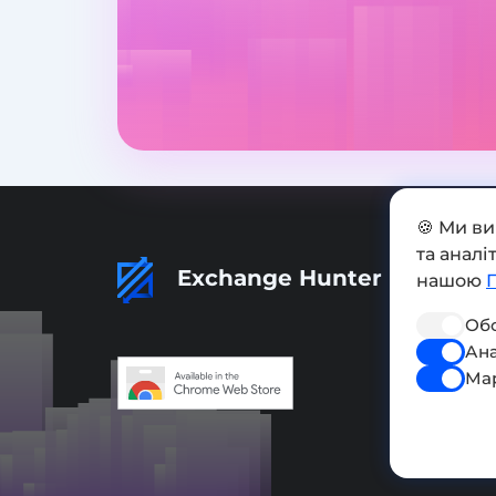
🍪 Ми в
та анал
Exchange Hunter
нашою
Обо
Ана
Ма