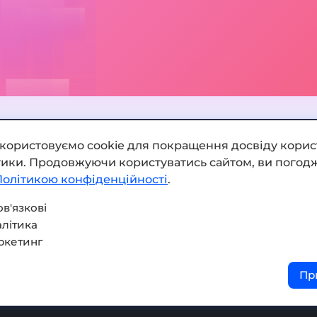
икористовуємо cookie для покращення досвіду корис
ітики. Продовжуючи користуватись сайтом, ви погодж
Додати обмінник
Політикою конфіденційності
.
Мапа сайту
в'язкові
літика
Press kit
ркетинг
Умови використання
Пр
Політика конфіденційнос