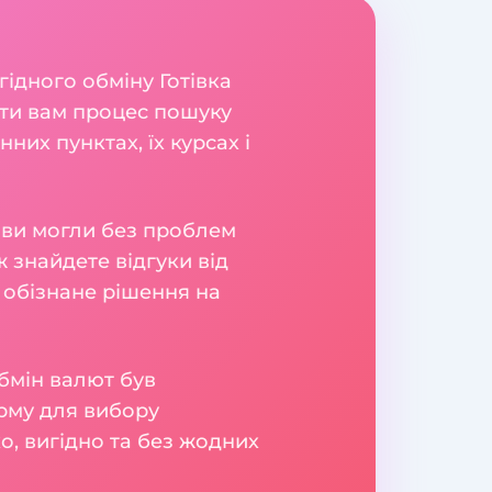
гідного обміну Готівка
шити вам процес пошуку
их пунктах, їх курсах і
б ви могли без проблем
 знайдете відгуки від
 обізнане рішення на
бмін валют був
рму для вибору
о, вигідно та без жодних