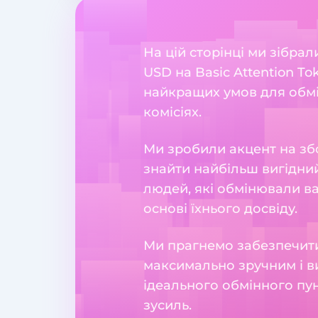
На цій сторінці ми зібра
USD на Basic Attention T
найкращих умов для обмін
комісіях.
Ми зробили акцент на збо
знайти найбільш вигідний
людей, які обмінювали в
основі їхнього досвіду.
Ми прагнемо забезпечити
максимально зручним і в
ідеального обмінного пун
зусиль.