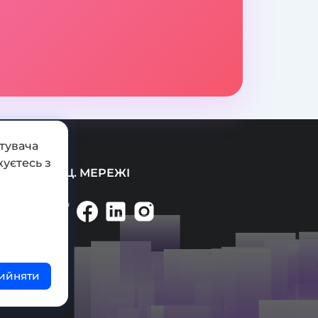
тувача
уєтесь з
СОЦ. МЕРЕЖІ
ийняти
ті