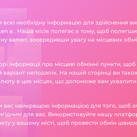
ли всю необхідну інформацію для здійснення ви
oken в . Наша місія полягає в тому, щоб полег
у валют, зосередивши увагу на місцевих обмінн
рі інформації про місцеві обмінні пункти, що
 варіант неподалік. На нашій сторінці ви також
алюту в цих місцях, що допоможе вам ухвалити
 вас найкращою інформацією для того, щоб о
игідним для вас. Використовуйте нашу платфо
кту у вашому місті, щоб провести обмін швидк