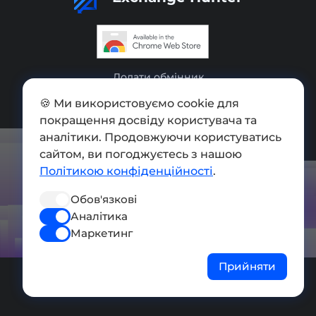
Додати обмінник
Мапа сайту
🍪 Ми використовуємо cookie для
покращення досвіду користувача та
Press kit
аналітики. Продовжуючи користуватись
сайтом, ви погоджуєтесь з нашою
Умови використання
Політикою конфіденційності
.
Політика конфіденційності
Обов'язкові
СОЦ. МЕРЕЖІ
Аналітика
Маркетинг
Прийняти