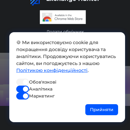
Додати обмінник
Мапа сайту
🍪 Ми використовуємо cookie для
покращення досвіду користувача та
Press kit
аналітики. Продовжуючи користуватись
сайтом, ви погоджуєтесь з нашою
Умови використання
Політикою конфіденційності
.
Політика конфіденційності
Обов'язкові
СОЦ. МЕРЕЖІ
Аналітика
Маркетинг
Прийняти