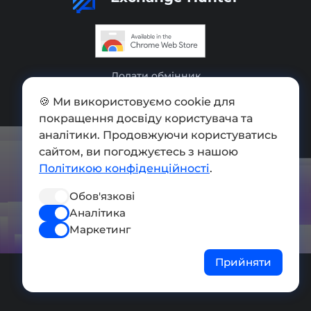
Додати обмінник
Мапа сайту
🍪 Ми використовуємо cookie для
покращення досвіду користувача та
Press kit
аналітики. Продовжуючи користуватись
сайтом, ви погоджуєтесь з нашою
Умови використання
Політикою конфіденційності
.
Політика конфіденційності
Обов'язкові
СОЦ. МЕРЕЖІ
Аналітика
Маркетинг
Прийняти