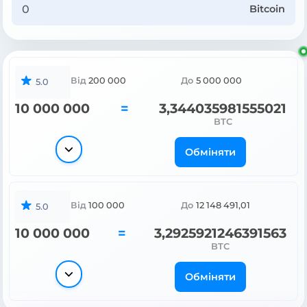
Bitcoin
Від
200 000
До
5 000 000
5.0
10 000 000
=
3,344035981555021
BTC
Обміняти
Від
100 000
До
12 148 491,01
5.0
10 000 000
=
3,2925921246391563
BTC
Обміняти